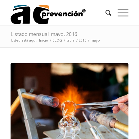
Listado mensual: mayo, 2016
Usted está aquí:
Inicio
/
BLOG
/
tabla
/
2016
/
mayo