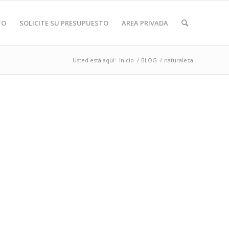
TO
SOLICITE SU PRESUPUESTO
AREA PRIVADA
Usted está aquí:
Inicio
/
BLOG
/
naturaleza