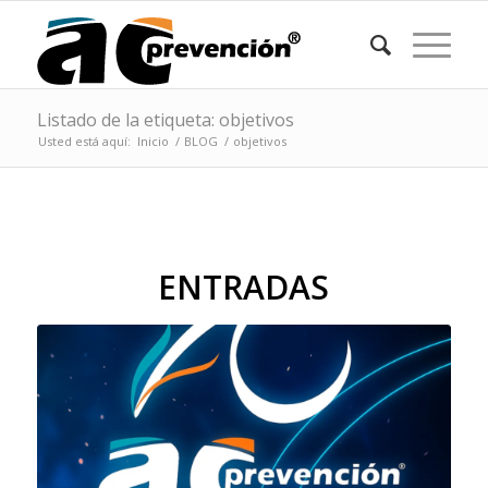
Listado de la etiqueta: objetivos
Usted está aquí:
Inicio
/
BLOG
/
objetivos
ENTRADAS