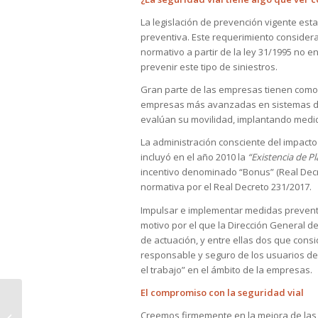
La legislación de prevención vigente estab
preventiva. Este requerimiento consider
normativo a partir de la ley 31/1995 no 
prevenir este tipo de siniestros.
Gran parte de las empresas tienen como a
empresas más avanzadas en sistemas de g
evalúan su movilidad, implantando medida
La administración consciente del impacto 
incluyó en el año 2010 la
“Existencia de P
incentivo denominado “Bonus” (Real Decre
normativa por el Real Decreto 231/2017.
Impulsar e implementar medidas preventiv
motivo por el que la Dirección General d
de actuación, y entre ellas dos que cons
responsable y seguro de los usuarios de 
el trabajo” en el ámbito de la empresas.
El compromiso con la seguridad vial
En Navidad no hay
que descuidar la
Creemos firmemente en la mejora de las c