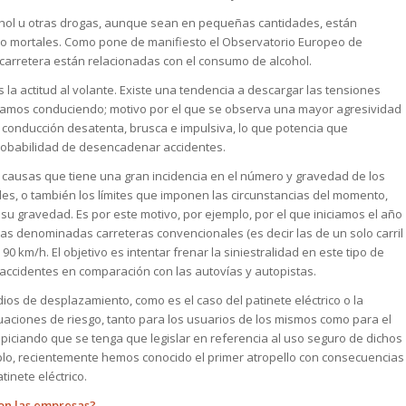
ohol u otras drogas, aunque sean en pequeñas cantidades, están
o mortales. Como pone de manifiesto el Observatorio Europeo de
 carretera están relacionadas con el consumo de alcohol.
 la actitud al volante. Existe una tendencia a descargar las tensiones
stamos conduciendo; motivo por el que se observa una mayor agresividad
 conducción desatenta, brusca e impulsiva, lo que potencia que
robabilidad de desencadenar accidentes.
 causas que tiene una gran incidencia en el número y gravedad de los
gales, o también los límites que imponen las circunstancias del momento,
su gravedad. Es por este motivo, por ejemplo, por el que iniciamos el año
las denominadas carreteras convencionales (es decir las de un solo carril
0 km/h. El objetivo es intentar frenar la siniestralidad en este tipo de
 accidentes en comparación con las autovías y autopistas.
os de desplazamiento, como es el caso del patinete eléctrico o la
tuaciones de riesgo, tanto para los usuarios de los mismos como para el
piciando que se tenga que legislar en referencia al uso seguro de dichos
o, recientemente hemos conocido el primer atropello con consecuencias
inete eléctrico.
con las empresas?