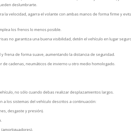
 pueden deslumbrarte.
ra la velocidad, agarra el volante con ambas manos de forma firme y evit
emplea los frenos lo menos posible.
brisas no garantiza una buena visibilidad, detén el vehículo en lugar segur
dad y frena de forma suave, aumentando la distancia de seguridad.
er de cadenas, neumáticos de invierno u otro medio homologado.
ehículo, no sólo cuando debas realizar desplazamientos largos.
 a los sistemas del vehículo descritos a continuación:
es, desgaste y presión).
n.
 (amortiguadores).