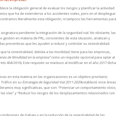
lece la obligación general de evaluar los riesgos y planificar la actividad
amos que ha de extenderse a los accidentes viales, pero en el despliegue
encontramos literalmente esta obligación, ni tampoco las herramientas par
signatura pendiente la integración de la seguridad vial. No obstante, las
estión en materia de PRL, conscientes de esta situación, analizan y
s preventivas que les ayuden a reducir y controlar su siniestralidad.
que la siniestralidad, debida a las movilidad, tiene para las empresas,
lanes de Movilidad en la empresa”
como un requisito opcional para optar al
to 404/2010). Este requisito se mantuvo al modificar en el año 2017 dicha
as en esta materia en las organizaciones es un objetivo prioritario;
e Tráfico en su
Estrategia de Seguridad Vial 2011-2020
estableció once áreas
ideramos muy significativas, que son: “Potenciar un comportamiento cívico
las vías” y “Reducir los riesgos de los desplazamientos relacionados con
ondiciones de trabajo y en la reducción de la siniestralidad de las