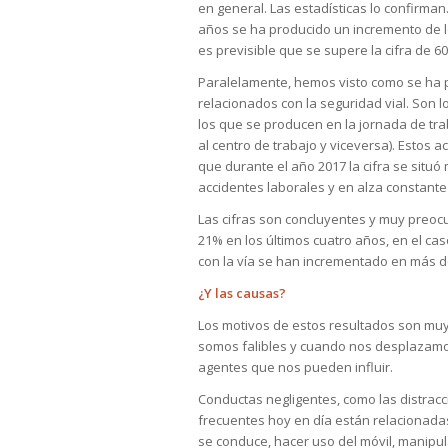
en general. Las estadísticas lo confirma
años se ha producido un incremento de l
es previsible que se supere la cifra de 6
Paralelamente, hemos visto como se ha 
relacionados con la seguridad vial. Son l
los que se producen en la jornada de trab
al centro de trabajo y viceversa). Estos 
que durante el año 2017 la cifra se situó
accidentes laborales y en alza constante
Las cifras son concluyentes y muy preocup
21% en los últimos cuatro años, en el cas
con la vía se han incrementado en más d
¿Y las causas?
Los motivos de estos resultados son muy
somos falibles y cuando nos desplazamo
agentes que nos pueden influir.
Conductas negligentes, como las distracc
frecuentes hoy en día están relacionada
se conduce, hacer uso del móvil, manipula