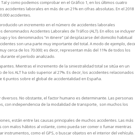
n. Tal y como podemos comprobar en el Gráfico 1, en los últimos cuatro
os accidentes laborales en más de un 21% en cifras absolutas. En el 2018
00.000 accidentes.
producido un incremento en el número de accidentes laborales
os denominados Accidentes Laborales de Tráfico (ALT). En ellos se incluye
ajo y los denominados “in itinere” (al desplazarse del domicilio habitual
accidentes son una parte muy importante del total. A modo de ejemplo, deci
 muy cerca de los 70.000; es decir, representan más del 11% de todos los
 durante el período analizado.
antes. Mientras el incremento de la siniestralidad total se sitúa en un
o de los ALT ha sido superior al 27%. Es decir, los accidentes relacionados
e 6 puntos sobre el global de accidentalidad en España.
 diversos. No obstante, el factor humano es determinante. Las personas
s, con independencia de la modalidad de transporte, son muchos los
iones, están entre las causas principales de muchos accidentes. Las más
s con malos hábitos al volante, como pueda ser comer o fumar mientras
r instrumentos, como el GPS, o buscar objetos en el interior del vehículo.