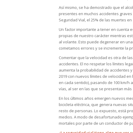
Así mismo, se ha demostrado que el alc
presentes en muchos accidentes graves 
Seguridad Vial, el 25% de las muertes en
Un factor importante a tener en cuenta es
propias de nuestro carácter mientras e
al volante. Esto puede degenerar en una
cometamos errores y se incremente la p
Comentar que la velocidad es otra de las
accidentes. El no respetar los límites le
aumenta la probabilidad de accidentes y 
2019 con nuevos límites de velocidad en 
en cada sentido), pasando de 100 km/h a 9
vías, al ser en las que se presentan más
En los últimos años emergen nuevos medi
bicicleta eléctrica, que genera nuevas si
resto de personas. Lo expuesto, está pro
medios. A modo de desafortunado ejempl
mortales por parte de un conductor de pat
¿La seguridad vial tiene algo que ver 