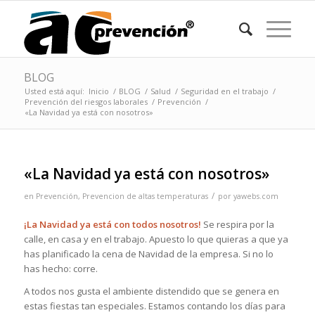
BLOG
Usted está aquí:
Inicio
/
BLOG
/
Salud
/
Seguridad en el trabajo
/
Prevención del riesgos laborales
/
Prevención
/
«La Navidad ya está con nosotros»
«La Navidad ya está con nosotros»
/
en
Prevención
,
Prevencion de altas temperaturas
por
yawebs.com
¡La Navidad ya está con todos nosotros!
Se respira por la
calle, en casa y en el trabajo. Apuesto lo que quieras a que ya
has planificado la cena de Navidad de la empresa. Si no lo
has hecho: corre.
A todos nos gusta el ambiente distendido que se genera en
estas fiestas tan especiales. Estamos contando los días para